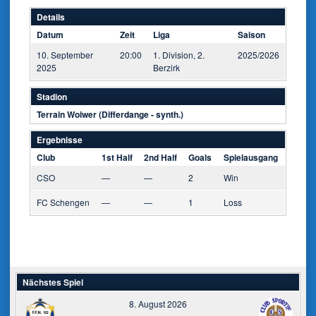
Details
Datum
Zeit
Liga
Saison
10. September
20:00
1. Division, 2.
2025/2026
2025
Berzirk
Stadion
Terrain Woiwer (Differdange - synth.)
Ergebnisse
Club
1st Half
2nd Half
Goals
Spielausgang
CSO
—
—
2
Win
FC Schengen
—
—
1
Loss
Nächstes Spiel
8. August 2026