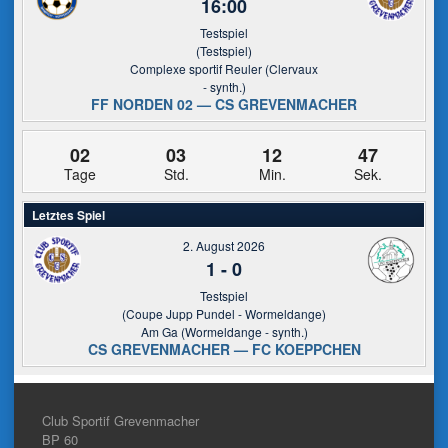
16:00
Testspiel
(Testspiel)
Complexe sportif Reuler (Clervaux
- synth.)
FF NORDEN 02 — CS GREVENMACHER
02
03
12
47
Tage
Std.
Min.
Sek.
Letztes Spiel
2. August 2026
1
-
0
Testspiel
(Coupe Jupp Pundel - Wormeldange)
Am Ga (Wormeldange - synth.)
CS GREVENMACHER — FC KOEPPCHEN
Club Sportif Grevenmacher
BP 60