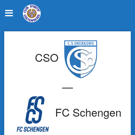
Skip
to
content
CSO
—
FC Schengen