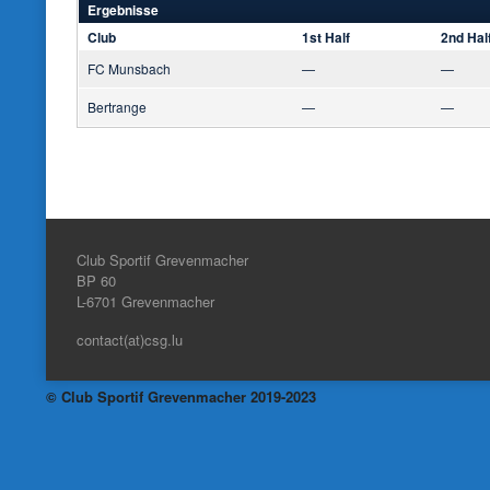
Ergebnisse
Club
1st Half
2nd Hal
FC Munsbach
—
—
Bertrange
—
—
Club Sportif Grevenmacher
BP 60
L-6701
Grevenmacher
contact(at)csg.lu
© Club Sportif Grevenmacher 2019-2023