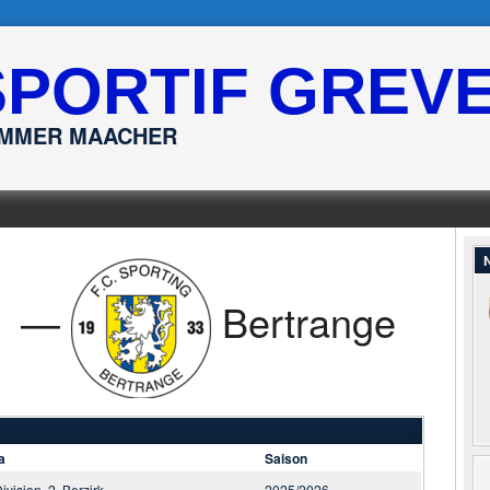
SPORTIF GREV
ËMMER MAACHER
N
—
Bertrange
a
Saison
Division, 2. Berzirk
2025/2026