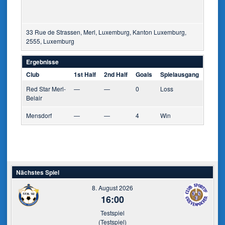
33 Rue de Strassen, Merl, Luxemburg, Kanton Luxemburg,
2555, Luxemburg
Ergebnisse
Club
1st Half
2nd Half
Goals
Spielausgang
Red Star Merl-
—
—
0
Loss
Belair
Mensdorf
—
—
4
Win
Nächstes Spiel
8. August 2026
16:00
Testspiel
(Testspiel)