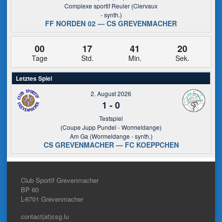
Complexe sportif Reuler (Clervaux
- synth.)
FF NORDEN 02 — CS GREVENMACHER
00
17
41
20
Tage
Std.
Min.
Sek.
Letztes Spiel
2. August 2026
1
-
0
Testspiel
(Coupe Jupp Pundel - Wormeldange)
Am Ga (Wormeldange - synth.)
CS GREVENMACHER — FC KOEPPCHEN
Club Sportif Grevenmacher
BP 60
L-6701
Grevenmacher
contact(at)csg.lu