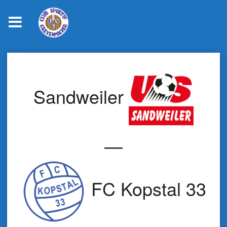
Skip
to
content
Sandweiler
—
FC Kopstal 33