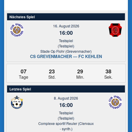
Nächstes Spiel
16. August 2026
16:00
Testspiel
(Testspiel)
Stade Op Flohr (Grevenmacher)
CS GREVENMACHER — FC KEHLEN
07
23
29
38
Tage
Std.
Min.
Sek.
Letztes Spiel
8. August 2026
16:00
Testspiel
(Testspiel)
Complexe sportif Reuler (Clervaux
- synth.)