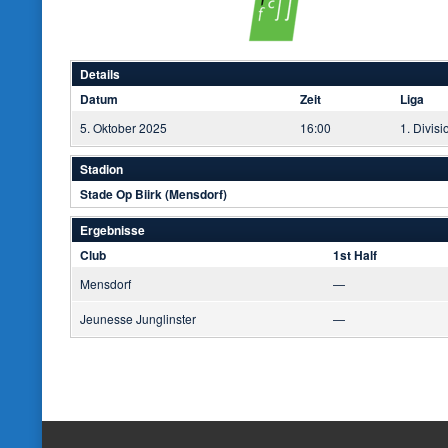
Details
Datum
Zeit
Liga
5. Oktober 2025
16:00
1. Divisi
Stadion
Stade Op Biirk (Mensdorf)
Ergebnisse
Club
1st Half
Mensdorf
—
Jeunesse Junglinster
—