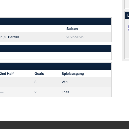
L
Saison
on, 2. Berzirk
2025/2026
2nd Half
Goals
Spielausgang
—
3
Win
—
2
Loss