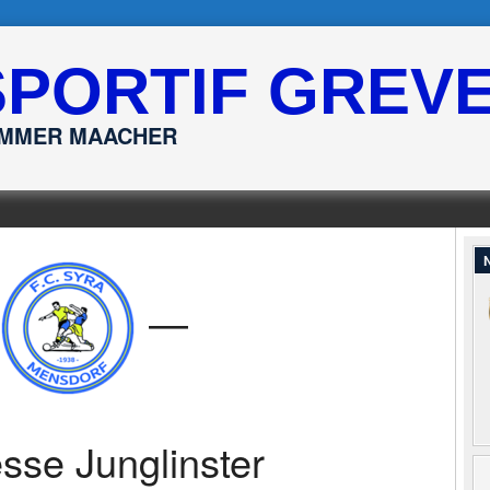
SPORTIF GREV
ËMMER MAACHER
N
—
sse Junglinster