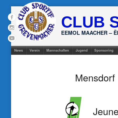
Skip
to
CLUB 
content
EEMOL MAACHER – 
News
Verein
Mannschaften
Jugend
Sponsoring
Mensdorf
Jeune