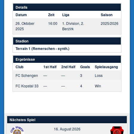
Details
Datum
Zeit
Liga
Saison
26. Oktober
16:00
1. Division, 2.
2025/2026
2025
Berzirk
Stadion
Terrain 1 (Remerschen - synth.)
Ergebnisse
Club
1st Half
2nd Half
Goals
Spielausgang
FC Schengen
—
—
3
Loss
FC Kopstal 33
—
—
4
Win
Nächstes Spiel
16. August 2026