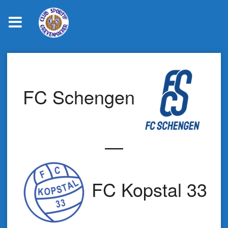
Skip
to
content
FC Schengen
—
FC Kopstal 33