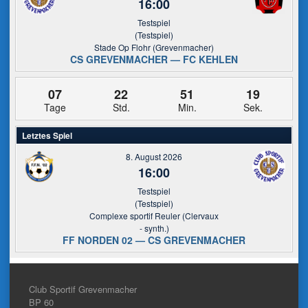
16:00
Testspiel
(Testspiel)
Stade Op Flohr (Grevenmacher)
CS GREVENMACHER — FC KEHLEN
07
22
51
19
Tage
Std.
Min.
Sek.
Letztes Spiel
8. August 2026
16:00
Testspiel
(Testspiel)
Complexe sportif Reuler (Clervaux
- synth.)
FF NORDEN 02 — CS GREVENMACHER
Club Sportif Grevenmacher
BP 60