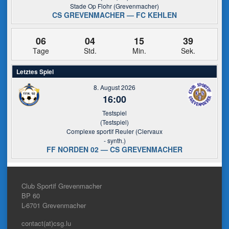
Stade Op Flohr (Grevenmacher)
CS GREVENMACHER — FC KEHLEN
06
04
15
38
Tage
Std.
Min.
Sek.
Letztes Spiel
8. August 2026
16:00
Testspiel
(Testspiel)
Complexe sportif Reuler (Clervaux
- synth.)
FF NORDEN 02 — CS GREVENMACHER
Club Sportif Grevenmacher
BP 60
L-6701
Grevenmacher
contact(at)csg.lu