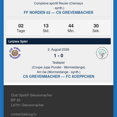
Complexe sportif Reuler (Clervaux
- synth.)
FF NORDEN 02 — CS GREVENMACHER
02
13
44
29
Tage
Std.
Min.
Sek.
Letztes Spiel
2. August 2026
1
-
0
Testspiel
(Coupe Jupp Pundel - Wormeldange)
Am Ga (Wormeldange - synth.)
CS GREVENMACHER — FC KOEPPCHEN
Club Sportif Grevenmacher
BP 60
L-6701
Grevenmacher
contact(at)csg.lu