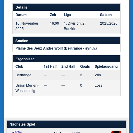
Details
Datum
Zeit
Liga
Saison
16. November
16:00
1. Division, 2.
2025/2026
2025
Berzirk
Stadion
Plaine des Jeux Andre Wolff (Bertrange - synth.)
Ergebnisse
Club
1st Half
2nd Half
Goals
Spielausgang
Bertrange
—
—
3
Win
Union Mertert-
—
—
0
Loss
Wasserbillig
Nächstes Spiel