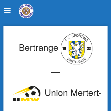
Skip
to
content
Bertrange
—
Union Mertert-Wa