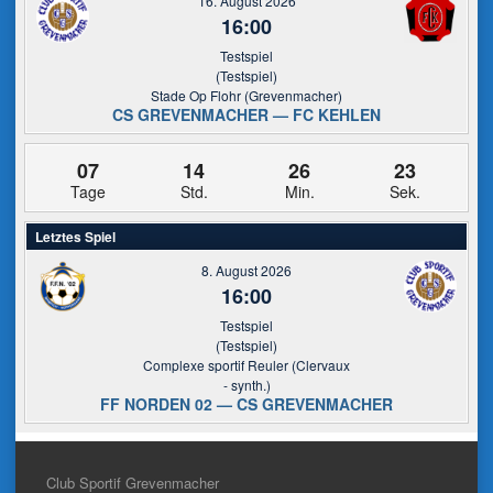
16. August 2026
16:00
Testspiel
(Testspiel)
Stade Op Flohr (Grevenmacher)
CS GREVENMACHER — FC KEHLEN
07
14
26
22
Tage
Std.
Min.
Sek.
Letztes Spiel
8. August 2026
16:00
Testspiel
(Testspiel)
Complexe sportif Reuler (Clervaux
- synth.)
FF NORDEN 02 — CS GREVENMACHER
Club Sportif Grevenmacher