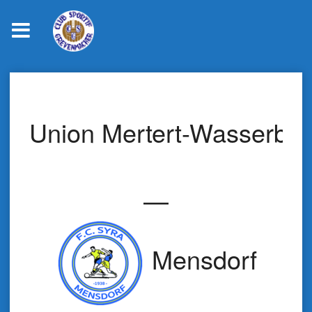
Skip
to
content
Union Mertert-Wasserbill
—
Mensdorf