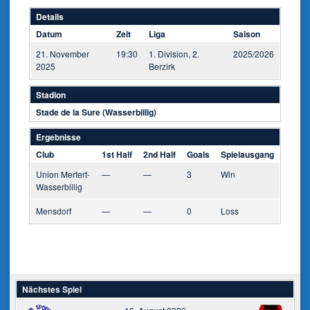
Details
Datum
Zeit
Liga
Saison
21. November
19:30
1. Division, 2.
2025/2026
2025
Berzirk
Stadion
Stade de la Sure (Wasserbillig)
Ergebnisse
Club
1st Half
2nd Half
Goals
Spielausgang
Union Mertert-
—
—
3
Win
Wasserbillig
Mensdorf
—
—
0
Loss
Nächstes Spiel