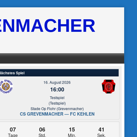
ENMACHER
ächstes Spiel
16. August 2026
16:00
Testspiel
(Testspiel)
Stade Op Flohr (Grevenmacher)
CS GREVENMACHER — FC KEHLEN
07
06
15
40
Tage
Std.
Min.
Sek.