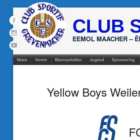
Skip
to
CLUB 
content
EEMOL MAACHER – 
News
Verein
Mannschaften
Jugend
Sponsoring
Yellow Boys Weiler
F