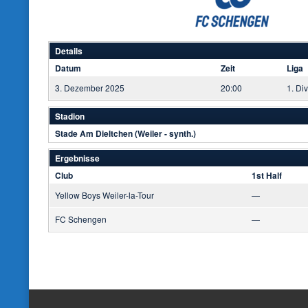
Details
Datum
Zeit
Liga
3. Dezember 2025
20:00
1. Div
Stadion
Stade Am Dieltchen (Weiler - synth.)
Ergebnisse
Club
1st Half
Yellow Boys Weiler-la-Tour
—
FC Schengen
—