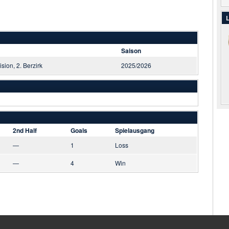
L
Saison
ision, 2. Berzirk
2025/2026
2nd Half
Goals
Spielausgang
—
1
Loss
—
4
Win