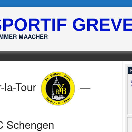
SPORTIF GREV
ËMMER MAACHER
N
-la-Tour
—
C Schengen