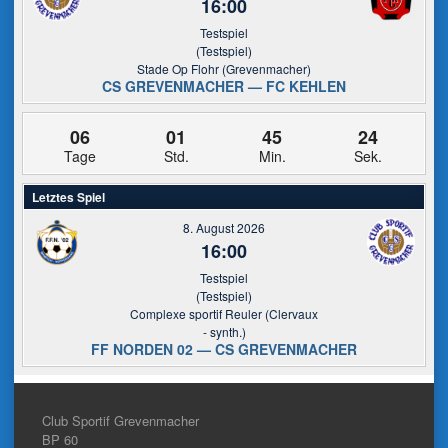
16:00
Testspiel
(Testspiel)
Stade Op Flohr (Grevenmacher)
CS GREVENMACHER — FC KEHLEN
06
01
45
23
Tage
Std.
Min.
Sek.
Letztes Spiel
8. August 2026
16:00
Testspiel
(Testspiel)
Complexe sportif Reuler (Clervaux
- synth.)
FF NORDEN 02 — CS GREVENMACHER
Club Sportif Grevenmacher
BP 60