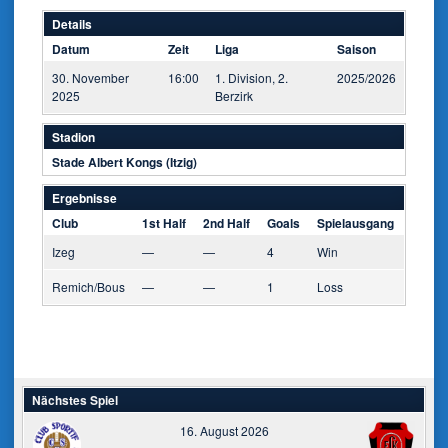
Details
Datum
Zeit
Liga
Saison
30. November
16:00
1. Division, 2.
2025/2026
2025
Berzirk
Stadion
Stade Albert Kongs (Itzig)
Ergebnisse
Club
1st Half
2nd Half
Goals
Spielausgang
Izeg
—
—
4
Win
Remich/Bous
—
—
1
Loss
Nächstes Spiel
16. August 2026