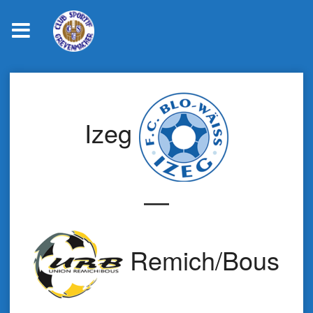
Skip
to
content
Izeg
—
Remich/Bous