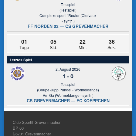
Testspiel
(Testspiel)
Complexe sportif Reuler (Clervaux
- synth.)
FF NORDEN 02 — CS GREVENMACHER
01
05
22
36
Tage
Std.
Min.
Sek.
Letztes Spiel
2. August 2026
1
-
0
Testspiel
(Coupe Jupp Pundel - Wormeldange)
Am Ga (Wormeldange - synth.)
CS GREVENMACHER — FC KOEPPCHEN
Club Sportif Grevenmacher
BP 60
L-6701
Grevenmacher