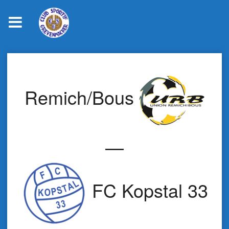
Skip
to
content
Remich/Bous
—
FC Kopstal 33