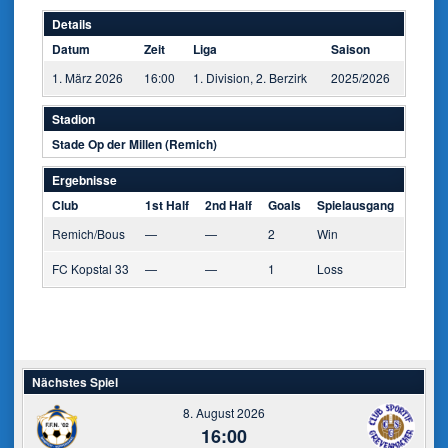
Details
Datum
Zeit
Liga
Saison
1. März 2026
16:00
1. Division, 2. Berzirk
2025/2026
Stadion
Stade Op der Millen (Remich)
Ergebnisse
Club
1st Half
2nd Half
Goals
Spielausgang
Remich/Bous
—
—
2
Win
FC Kopstal 33
—
—
1
Loss
Nächstes Spiel
8. August 2026
16:00