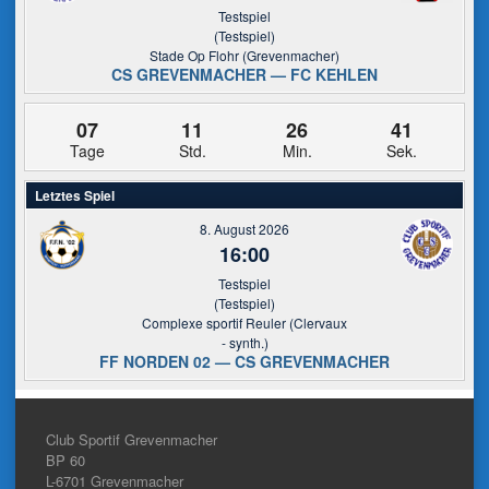
Testspiel
(Testspiel)
Stade Op Flohr (Grevenmacher)
CS GREVENMACHER — FC KEHLEN
07
11
26
41
Tage
Std.
Min.
Sek.
Letztes Spiel
8. August 2026
16:00
Testspiel
(Testspiel)
Complexe sportif Reuler (Clervaux
- synth.)
FF NORDEN 02 — CS GREVENMACHER
Club Sportif Grevenmacher
BP 60
L-6701
Grevenmacher