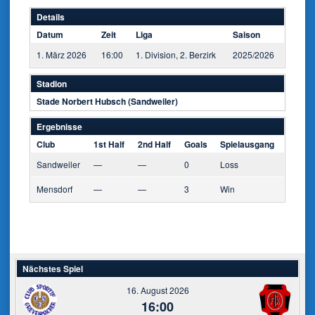
Details
Datum
Zeit
Liga
Saison
1. März 2026
16:00
1. Division, 2. Berzirk
2025/2026
Stadion
Stade Norbert Hubsch (Sandweiler)
Ergebnisse
Club
1st Half
2nd Half
Goals
Spielausgang
Sandweiler
—
—
0
Loss
Mensdorf
—
—
3
Win
Nächstes Spiel
16. August 2026
16:00