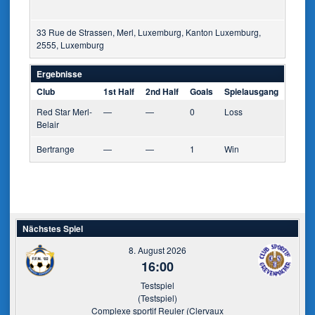
33 Rue de Strassen, Merl, Luxemburg, Kanton Luxemburg,
2555, Luxemburg
Ergebnisse
Club
1st Half
2nd Half
Goals
Spielausgang
Red Star Merl-
—
—
0
Loss
Belair
Bertrange
—
—
1
Win
Nächstes Spiel
8. August 2026
16:00
Testspiel
(Testspiel)
Complexe sportif Reuler (Clervaux