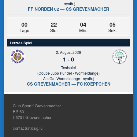
- synth.)
FF NORDEN 02 — CS GREVENMACHER
00
22
04
05
Tage
Std.
Min.
Sek.
Letztes Spiel
2. August 2026
1
-
0
Testspiel
(Coupe Jupp Pundel - Wormeldange)
Am Ga (Wormeldange - synth.)
CS GREVENMACHER — FC KOEPPCHEN
Club Sportif Grevenmacher
BP 60
L-6701
Grevenmacher
contact(at)csg.lu