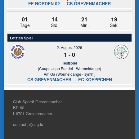
FF NORDEN 02 — CS GREVENMACHER
01
14
21
19
Tage
Std.
Min.
Sek.
Letztes Spiel
2. August 2026
1
-
0
Testspiel
(Coupe Jupp Pundel - Wormeldange)
Am Ga (Wormeldange - synth.)
CS GREVENMACHER — FC KOEPPCHEN
Club Sportif Grevenmacher
BP 60
L-6701
Grevenmacher
contact(at)csg.lu