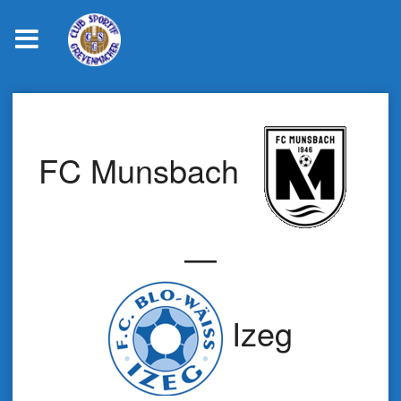
Skip
to
content
FC Munsbach
—
Izeg