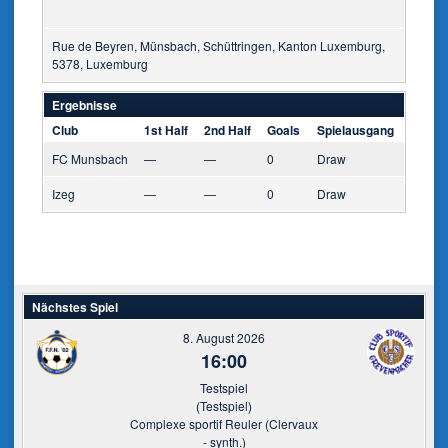
Rue de Beyren, Münsbach, Schüttringen, Kanton Luxemburg,
5378, Luxemburg
Ergebnisse
Club
1st Half
2nd Half
Goals
Spielausgang
FC Munsbach
—
—
0
Draw
Izeg
—
—
0
Draw
Nächstes Spiel
8. August 2026
16:00
Testspiel
(Testspiel)
Complexe sportif Reuler (Clervaux
- synth.)