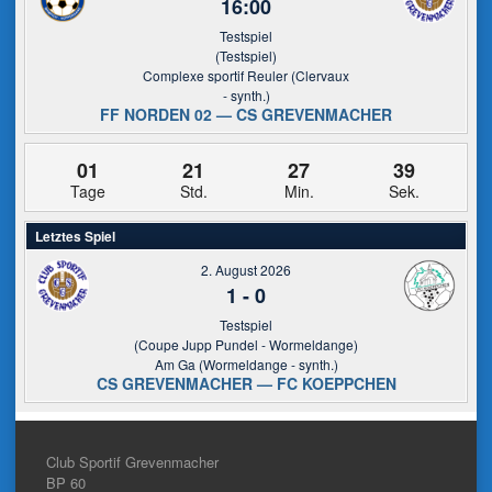
16:00
Testspiel
(Testspiel)
Complexe sportif Reuler (Clervaux
- synth.)
FF NORDEN 02 — CS GREVENMACHER
01
21
27
39
Tage
Std.
Min.
Sek.
Letztes Spiel
2. August 2026
1
-
0
Testspiel
(Coupe Jupp Pundel - Wormeldange)
Am Ga (Wormeldange - synth.)
CS GREVENMACHER — FC KOEPPCHEN
Club Sportif Grevenmacher
BP 60