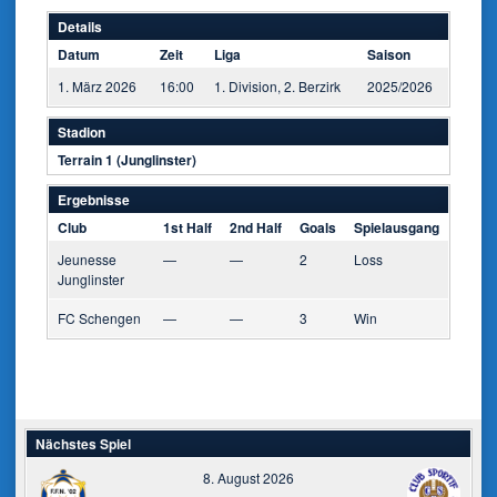
Details
Datum
Zeit
Liga
Saison
1. März 2026
16:00
1. Division, 2. Berzirk
2025/2026
Stadion
Terrain 1 (Junglinster)
Ergebnisse
Club
1st Half
2nd Half
Goals
Spielausgang
Jeunesse
—
—
2
Loss
Junglinster
FC Schengen
—
—
3
Win
Nächstes Spiel
8. August 2026