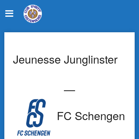
Skip
to
content
Jeunesse Junglinster
—
FC Schengen