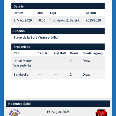
Details
Datum
Zeit
Liga
Saison
8. März 2026
16:00
1. Division, 2. Berzirk
2025/2026
Stadion
Stade de la Sure (Wasserbillig)
Ergebnisse
Club
1st Half
2nd Half
Goals
Spielausgang
Union Mertert-
—
—
2
Draw
Wasserbillig
Sandweiler
—
—
2
Draw
Nächstes Spiel
16. August 2026