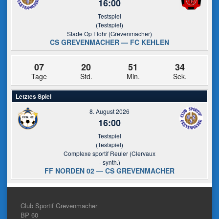
16:00
Testspiel
(Testspiel)
Stade Op Flohr (Grevenmacher)
CS GREVENMACHER — FC KEHLEN
07
20
51
34
Tage
Std.
Min.
Sek.
Letztes Spiel
8. August 2026
16:00
Testspiel
(Testspiel)
Complexe sportif Reuler (Clervaux
- synth.)
FF NORDEN 02 — CS GREVENMACHER
Club Sportif Grevenmacher
BP 60