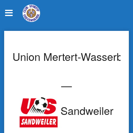
Skip
to
content
Union Mertert-Wasserbill
—
Sandweiler