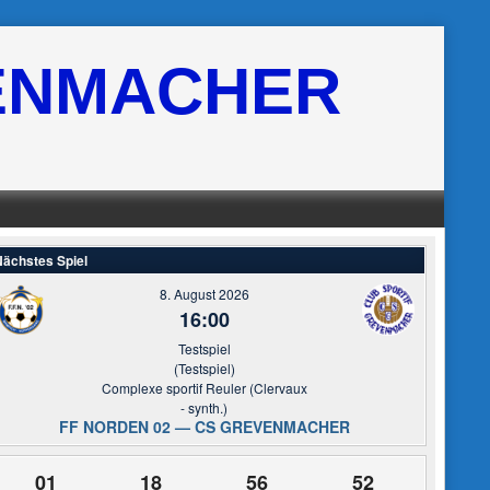
ENMACHER
ächstes Spiel
8. August 2026
16:00
Testspiel
(Testspiel)
Complexe sportif Reuler (Clervaux
- synth.)
FF NORDEN 02 — CS GREVENMACHER
01
18
56
51