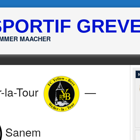
SPORTIF GREV
ËMMER MAACHER
N
-la-Tour
—
Sanem