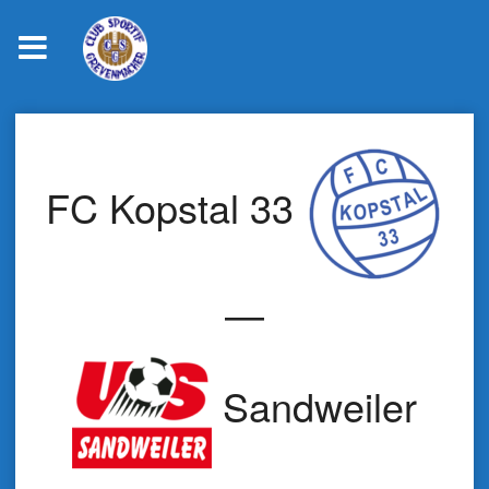
Skip
to
content
FC Kopstal 33
—
Sandweiler