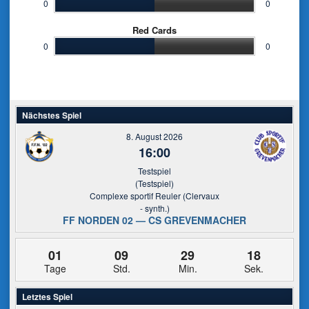
0
0
Red Cards
0
0
Nächstes Spiel
8. August 2026
16:00
Testspiel
(Testspiel)
Complexe sportif Reuler (Clervaux
- synth.)
FF NORDEN 02 — CS GREVENMACHER
01
09
29
18
Tage
Std.
Min.
Sek.
Letztes Spiel