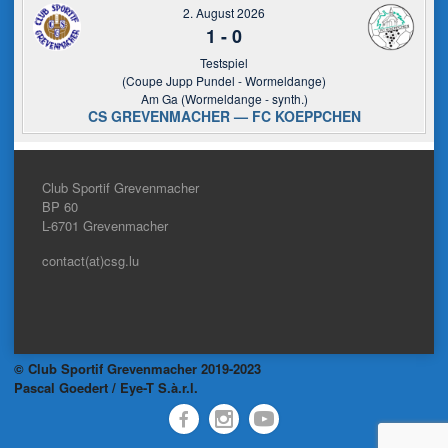
2. August 2026
1
-
0
Testspiel
(Coupe Jupp Pundel - Wormeldange)
Am Ga (Wormeldange - synth.)
CS GREVENMACHER — FC KOEPPCHEN
Club Sportif Grevenmacher
BP 60
L-6701
Grevenmacher
contact(at)csg.lu
© Club Sportif Grevenmacher 2019-2023
Pascal Goedert / Eye-T S.à.r.l.