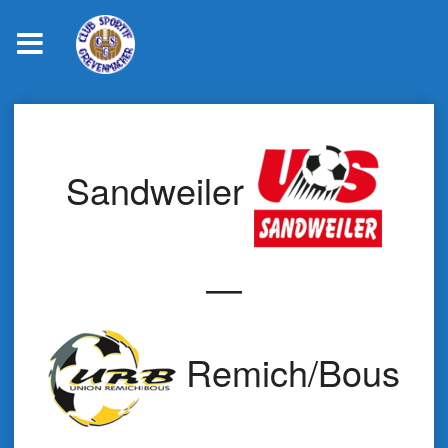
Skip
to
content
Sandweiler
—
Remich/Bous