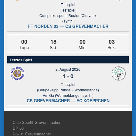
Testspiel
(Testspiel)
Complexe sportif Reuler (Clervaux
- synth.)
FF NORDEN 02 — CS GREVENMACHER
00
18
00
03
Tage
Std.
Min.
Sek.
Letztes Spiel
2. August 2026
1
-
0
Testspiel
(Coupe Jupp Pundel - Wormeldange)
Am Ga (Wormeldange - synth.)
CS GREVENMACHER — FC KOEPPCHEN
Club Sportif Grevenmacher
BP 60
L-6701
Grevenmacher