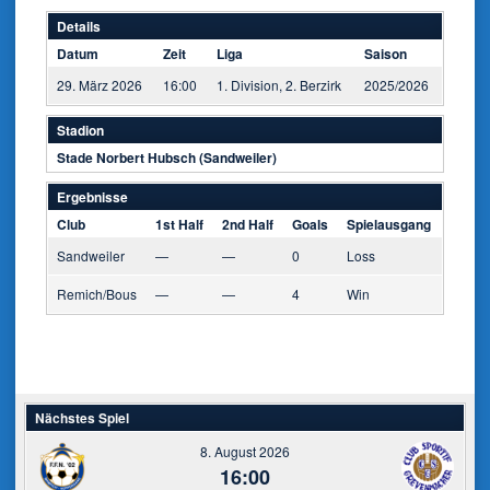
Details
Datum
Zeit
Liga
Saison
29. März 2026
16:00
1. Division, 2. Berzirk
2025/2026
Stadion
Stade Norbert Hubsch (Sandweiler)
Ergebnisse
Club
1st Half
2nd Half
Goals
Spielausgang
Sandweiler
—
—
0
Loss
Remich/Bous
—
—
4
Win
Nächstes Spiel
8. August 2026
16:00