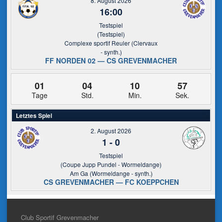
8. August 2026
16:00
Testspiel
(Testspiel)
Complexe sportif Reuler (Clervaux
- synth.)
FF NORDEN 02 — CS GREVENMACHER
01
04
10
57
Tage
Std.
Min.
Sek.
Letztes Spiel
2. August 2026
1
-
0
Testspiel
(Coupe Jupp Pundel - Wormeldange)
Am Ga (Wormeldange - synth.)
CS GREVENMACHER — FC KOEPPCHEN
Club Sportif Grevenmacher