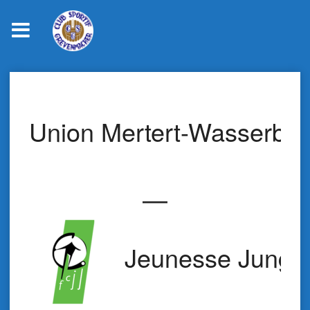
Skip
to
content
Union Mertert-Wasserbill
—
Jeunesse Jungli