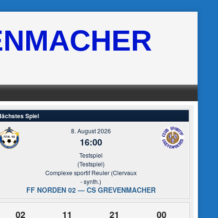
ENMACHER
ächstes Spiel
8. August 2026
16:00
Testspiel
(Testspiel)
Complexe sportif Reuler (Clervaux
- synth.)
FF NORDEN 02 — CS GREVENMACHER
02
11
21
00