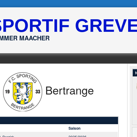
SPORTIF GREV
ËMMER MAACHER
N
—
Bertrange
Saison
2. Berzirk
2025/2026