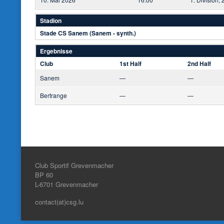
Stadion
Stade CS Sanem (Sanem - synth.)
Ergebnisse
Club
1st Half
2nd Half
Sanem
—
—
Bertrange
—
—
Club Sportif Grevenmacher
BP 60
L-6701
Grevenmacher
contact(at)csg.lu