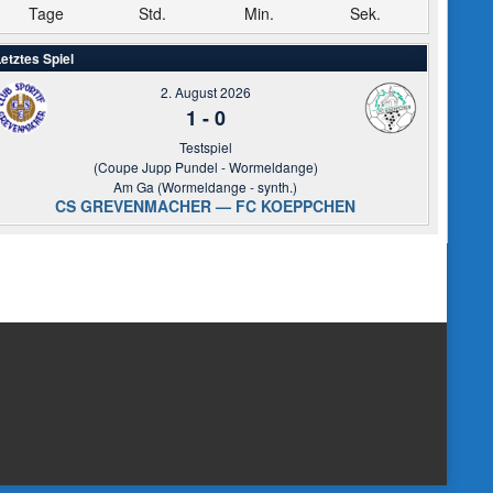
Tage
Std.
Min.
Sek.
etztes Spiel
2. August 2026
1
-
0
Testspiel
(Coupe Jupp Pundel - Wormeldange)
Am Ga (Wormeldange - synth.)
CS GREVENMACHER — FC KOEPPCHEN