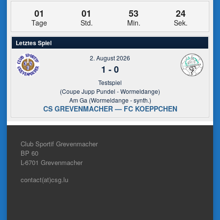
01
01
53
24
Tage
Std.
Min.
Sek.
Letztes Spiel
2. August 2026
1
-
0
Testspiel
(Coupe Jupp Pundel - Wormeldange)
Am Ga (Wormeldange - synth.)
CS GREVENMACHER — FC KOEPPCHEN
Club Sportif Grevenmacher
BP 60
L-6701
Grevenmacher
contact(at)csg.lu