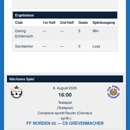
Ergebnisse
Club
1st Half
2nd Half
Goals
Spielausgang
Daring
—
—
5
Win
Echternach
Sandweiler
—
—
0
Loss
Nächstes Spiel
8. August 2026
16:00
Testspiel
(Testspiel)
Complexe sportif Reuler (Clervaux
- synth.)
FF NORDEN 02 — CS GREVENMACHER