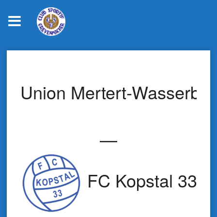
Skip
to
content
Union Mertert-Wasserbill
—
FC Kopstal 33