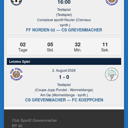
16:00
Testspiel
(Testspiel)
Complexe sportif Reuler (Clervaux
- synth.)
FF NORDEN 02 — CS GREVENMACHER
02
05
32
11
Tage
Std.
Min.
Sek.
Letztes Spiel
2. August 2026
1
-
0
Testspiel
(Coupe Jupp Pundel - Wormeldange)
Am Ga (Wormeldange - synth.)
CS GREVENMACHER — FC KOEPPCHEN
Club Sportif Grevenmacher
BP 60