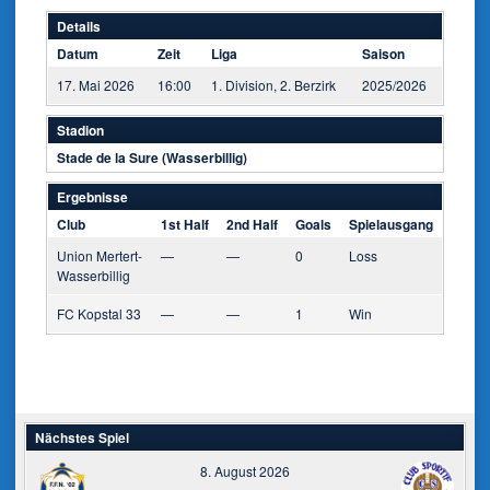
Details
Datum
Zeit
Liga
Saison
17. Mai 2026
16:00
1. Division, 2. Berzirk
2025/2026
Stadion
Stade de la Sure (Wasserbillig)
Ergebnisse
Club
1st Half
2nd Half
Goals
Spielausgang
Union Mertert-
—
—
0
Loss
Wasserbillig
FC Kopstal 33
—
—
1
Win
Nächstes Spiel
8. August 2026