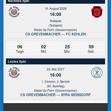
Nächstes Spiel
16. August 2026
16:00
Testspiel
(Testspiel)
Stade Op Flohr (Grevenmacher)
CS GREVENMACHER — FC KEHLEN
06
02
25
59
Tage
Std.
Min.
Sek.
Letztes Spiel
23. Mai 2027
16:00
1. Division, 2. Berzirk
(30. Spieltag)
Stade Op Flohr (Grevenmacher)
CS GREVENMACHER — SYRA MENSDORF