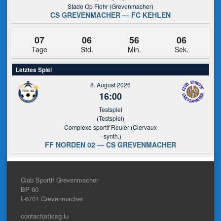
Stade Op Flohr (Grevenmacher)
CS GREVENMACHER — FC KEHLEN
07
06
56
05
Tage
Std.
Min.
Sek.
Letztes Spiel
8. August 2026
16:00
Testspiel
(Testspiel)
Complexe sportif Reuler (Clervaux
- synth.)
FF NORDEN 02 — CS GREVENMACHER
Club Sportif Grevenmacher
BP 60
L-6701
Grevenmacher
contact(at)csg.lu