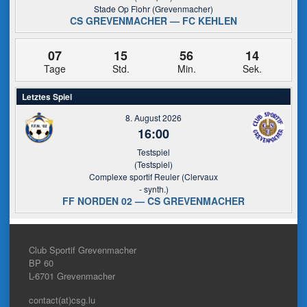
Stade Op Flohr (Grevenmacher)
CS GREVENMACHER — FC KEHLEN
07
15
56
13
Tage
Std.
Min.
Sek.
Letztes Spiel
8. August 2026
16:00
Testspiel
(Testspiel)
Complexe sportif Reuler (Clervaux
- synth.)
FF NORDEN 02 — CS GREVENMACHER
Club Sportif Grevenmacher
BP 60
L-6701
Grevenmacher
contact(at)csg.lu