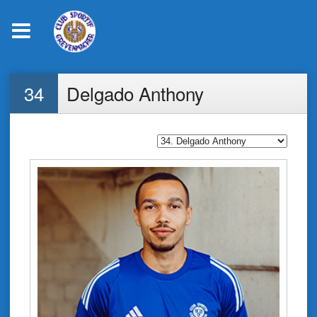
Skip
34
Delgado Anthony
to
content