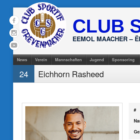
Skip
to
CLUB 
content
EEMOL MAACHER – 
News
Verein
Mannschaften
Jugend
Sponsoring
24
Eichhorn Rasheed
#
Na
Ge