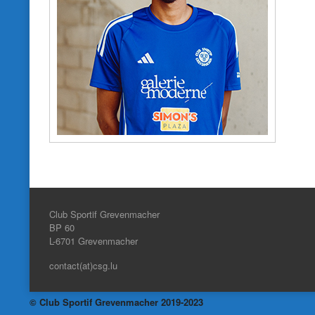
Club Sportif Grevenmacher
BP 60
L-6701
Grevenmacher
contact(at)csg.lu
© Club Sportif Grevenmacher 2019-2023