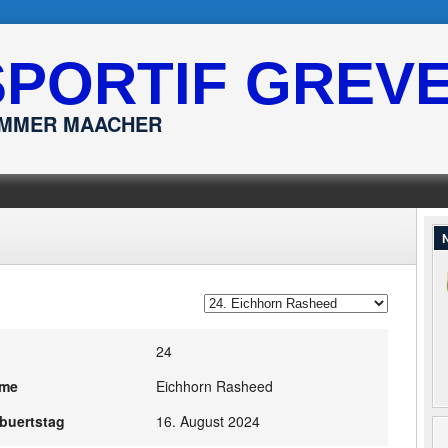
SPORTIF GREV
ËMMER MAACHER
N
24
me
Eichhorn Rasheed
buertstag
16. August 2024