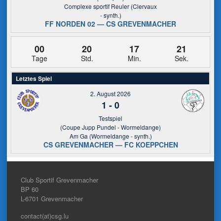
Complexe sportif Reuler (Clervaux
- synth.)
FF NORDEN 02 — CS GREVENMACHER
00
20
17
21
Tage
Std.
Min.
Sek.
Letztes Spiel
2. August 2026
1
-
0
Testspiel
(Coupe Jupp Pundel - Wormeldange)
Am Ga (Wormeldange - synth.)
CS GREVENMACHER — FC KOEPPCHEN
Club Sportif Grevenmacher
BP 60
L-6701
Grevenmacher
contact(at)csg.lu