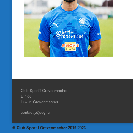
Club Sportif Grevenmacher
BP 60
L-6701
Grevenmacher
contact(at)csg.lu
© Club Sportif Grevenmacher 2019-2023