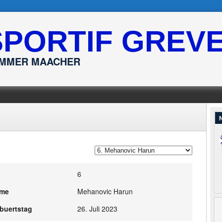
SPORTIF GREV
ËMMER MAACHER
N
6
me
Mehanovic Harun
buertstag
26. Juli 2023