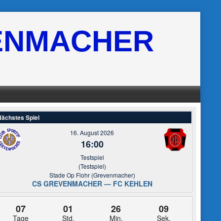
ENMACHER
ächstes Spiel
16. August 2026
16:00
Testspiel
(Testspiel)
Stade Op Flohr (Grevenmacher)
CS GREVENMACHER — FC KEHLEN
07
01
26
09
Tage
Std.
Min.
Sek.