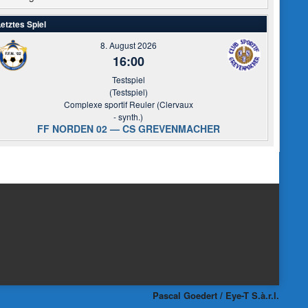
etztes Spiel
8. August 2026
16:00
Testspiel
(Testspiel)
Complexe sportif Reuler (Clervaux
- synth.)
FF NORDEN 02 — CS GREVENMACHER
Pascal Goedert / Eye-T S.à.r.l.