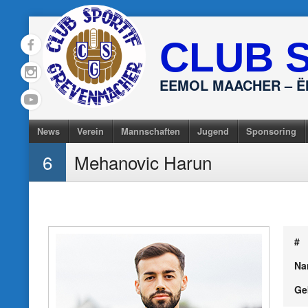
Skip
to
CLUB 
content
EEMOL MAACHER – 
News
Verein
Mannschaften
Jugend
Sponsoring
6
Mehanovic Harun
#
Na
Ge