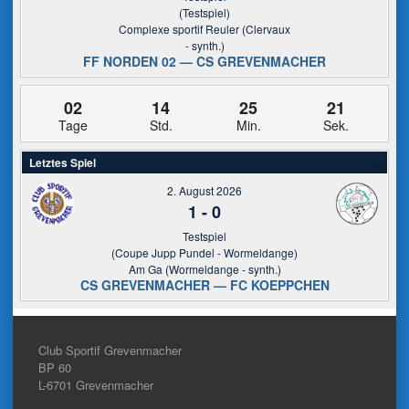
(Testspiel)
Complexe sportif Reuler (Clervaux
- synth.)
FF NORDEN 02 — CS GREVENMACHER
02
14
25
21
Tage
Std.
Min.
Sek.
Letztes Spiel
2. August 2026
1
-
0
Testspiel
(Coupe Jupp Pundel - Wormeldange)
Am Ga (Wormeldange - synth.)
CS GREVENMACHER — FC KOEPPCHEN
Club Sportif Grevenmacher
BP 60
L-6701
Grevenmacher