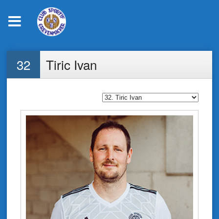
Skip
32
Tiric Ivan
to
content