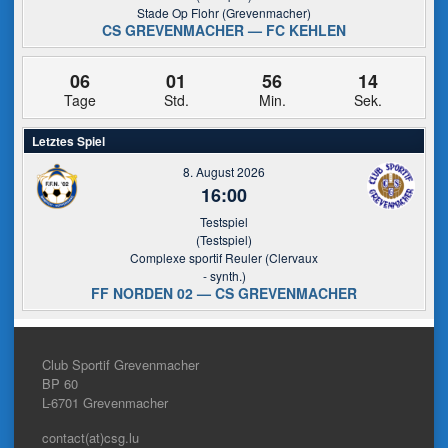
Stade Op Flohr (Grevenmacher)
CS GREVENMACHER — FC KEHLEN
06
01
56
14
Tage
Std.
Min.
Sek.
Letztes Spiel
8. August 2026
16:00
Testspiel
(Testspiel)
Complexe sportif Reuler (Clervaux
- synth.)
FF NORDEN 02 — CS GREVENMACHER
Club Sportif Grevenmacher
BP 60
L-6701
Grevenmacher
contact(at)csg.lu