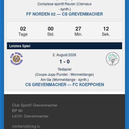
Complexe sportif Reuler (Clervaux
- synth.)
FF NORDEN 02 — CS GREVENMACHER
02
00
27
12
Tage
Std.
Min.
Sek.
Letztes Spiel
2. August 2026
1
-
0
Testspiel
(Coupe Jupp Pundel - Wormeldange)
Am Ga (Wormeldange - synth.)
CS GREVENMACHER — FC KOEPPCHEN
Club Sportif Grevenmacher
BP 60
L-6701
Grevenmacher
contact(at)csg.lu