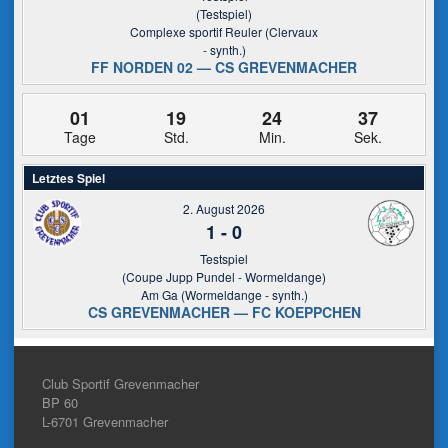
(Testspiel)
Complexe sportif Reuler (Clervaux
- synth.)
FF NORDEN 02 — CS GREVENMACHER
01
19
24
37
Tage
Std.
Min.
Sek.
Letztes Spiel
2. August 2026
1
-
0
Testspiel
(Coupe Jupp Pundel - Wormeldange)
Am Ga (Wormeldange - synth.)
CS GREVENMACHER — FC KOEPPCHEN
Club Sportif Grevenmacher
BP 60
L-6701
Grevenmacher