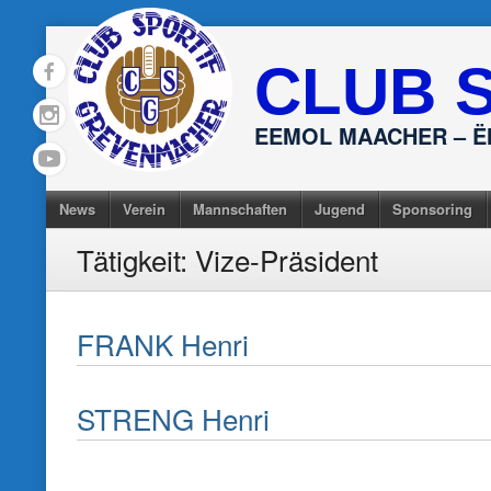
Skip
to
CLUB 
content
EEMOL MAACHER – 
News
Verein
Mannschaften
Jugend
Sponsoring
Tätigkeit:
Vize-Präsident
FRANK Henri
STRENG Henri