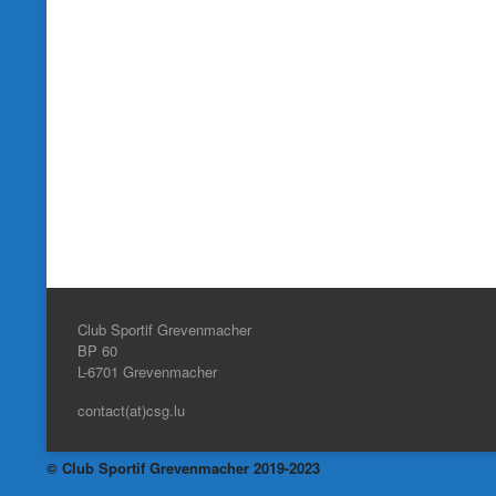
Club Sportif Grevenmacher
BP 60
L-6701
Grevenmacher
contact(at)csg.lu
© Club Sportif Grevenmacher 2019-2023