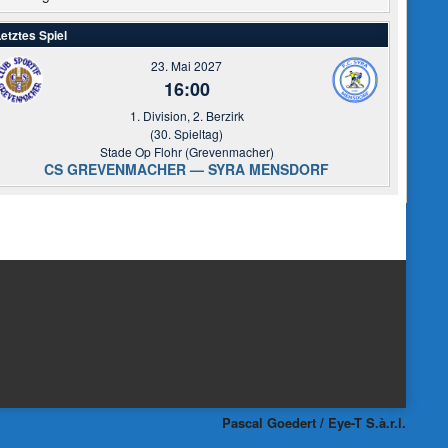
etztes Spiel
23. Mai 2027
16:00
1. Division, 2. Berzirk
(30. Spieltag)
Stade Op Flohr (Grevenmacher)
CS GREVENMACHER — SYRA MENSDORF
Pascal Goedert / Eye-T S.à.r.l.