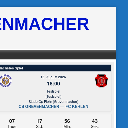
ENMACHER
ächstes Spiel
16. August 2026
16:00
Testspiel
(Testspiel)
Stade Op Flohr (Grevenmacher)
CS GREVENMACHER — FC KEHLEN
07
17
56
42
Tage
Std.
Min.
Sek.