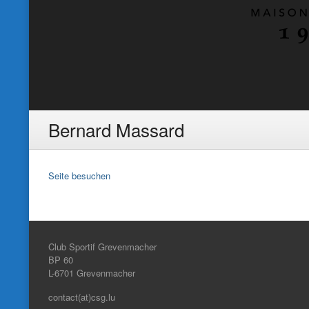
Bernard Massard
Seite besuchen
Club Sportif Grevenmacher
BP 60
L-6701
Grevenmacher
contact(at)csg.lu