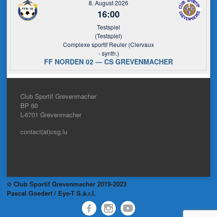
8. August 2026
16:00
Testspiel
(Testspiel)
Complexe sportif Reuler (Clervaux
- synth.)
FF NORDEN 02 — CS GREVENMACHER
Club Sportif Grevenmacher
BP 60
L-6701
Grevenmacher
contact(at)csg.lu
© Club Sportif Grevenmacher 2019-2023
Pascal Goedert / Eye-T S.à.r.l.