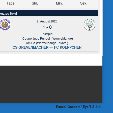
Tage
Std.
Min.
Sek.
etztes Spiel
2. August 2026
1
-
0
Testspiel
(Coupe Jupp Pundel - Wormeldange)
Am Ga (Wormeldange - synth.)
CS GREVENMACHER — FC KOEPPCHEN
Pascal Goedert / Eye-T S.à.r.l.