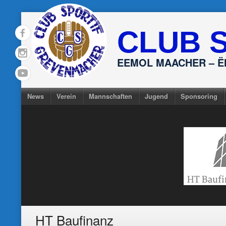
Skip
to
CLUB 
content
EEMOL MAACHER – 
News
Verein
Mannschaften
Jugend
Sponsoring
HT Baufinanz