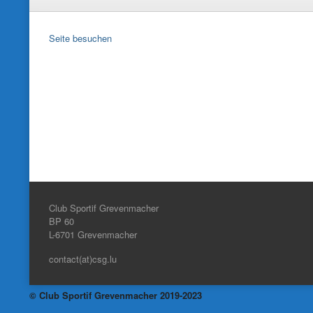
Seite besuchen
Club Sportif Grevenmacher
BP 60
L-6701
Grevenmacher
contact(at)csg.lu
© Club Sportif Grevenmacher 2019-2023