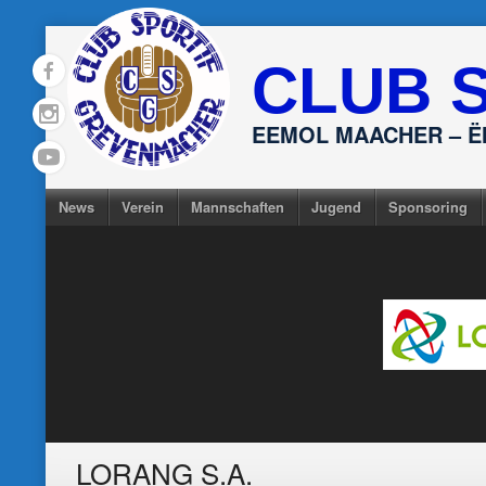
Skip
to
CLUB 
content
EEMOL MAACHER – 
News
Verein
Mannschaften
Jugend
Sponsoring
LORANG S.A.