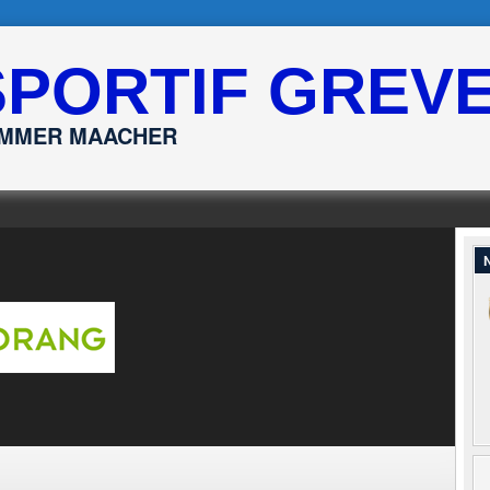
SPORTIF GREV
ËMMER MAACHER
N