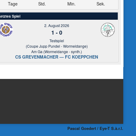
Tage
Std.
Min.
Sek.
etztes Spiel
2. August 2026
1
-
0
Testspiel
(Coupe Jupp Pundel - Wormeldange)
Am Ga (Wormeldange - synth.)
CS GREVENMACHER — FC KOEPPCHEN
Pascal Goedert / Eye-T S.à.r.l.