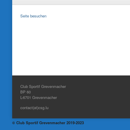
Seite besuchen
Club Sportif Grevenmacher
BP 60
L-6701
Grevenmacher
contact(at)csg.lu
© Club Sportif Grevenmacher 2019-2023