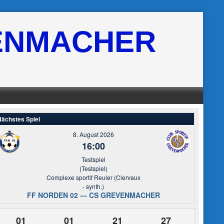
ENMACHER
ächstes Spiel
8. August 2026
16:00
Testspiel
(Testspiel)
Complexe sportif Reuler (Clervaux
- synth.)
FF NORDEN 02 — CS GREVENMACHER
01
01
21
26