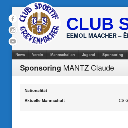
Skip
to
CLUB 
content
EEMOL MAACHER – 
News
Verein
Mannschaften
Jugend
Sponsoring
MANTZ Claude
Sponsoring
Nationalität
—
Aktuelle Mannschaft
CS G