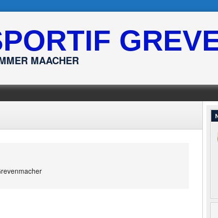
SPORTIF GREV
ËMMER MAACHER
N
revenmacher