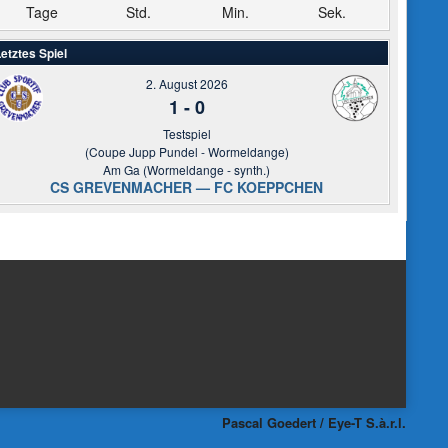
Tage
Std.
Min.
Sek.
etztes Spiel
2. August 2026
1
-
0
Testspiel
(Coupe Jupp Pundel - Wormeldange)
Am Ga (Wormeldange - synth.)
CS GREVENMACHER — FC KOEPPCHEN
Pascal Goedert / Eye-T S.à.r.l.