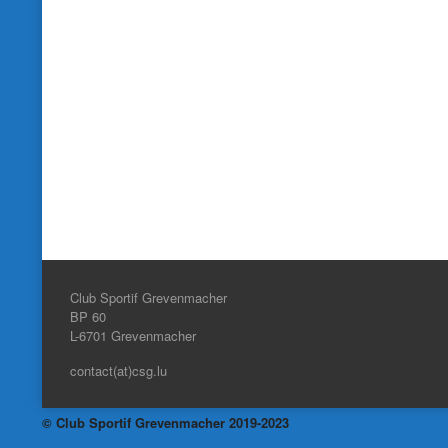
Club Sportif Grevenmacher
BP 60
L-6701
Grevenmacher
contact(at)csg.lu
© Club Sportif Grevenmacher 2019-2023