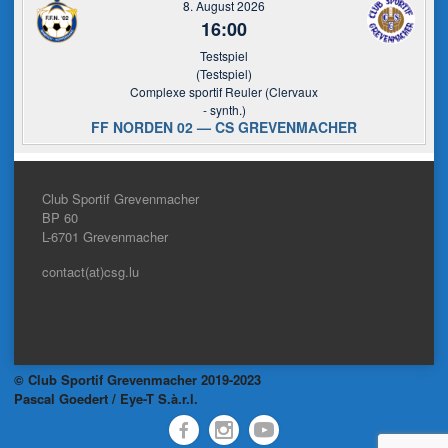
8. August 2026
16:00
Testspiel
(Testspiel)
Complexe sportif Reuler (Clervaux
- synth.)
FF NORDEN 02 — CS GREVENMACHER
Club Sportif Grevenmacher
BP 60
L-6701
Grevenmacher
contact(at)csg.lu
© Club Sportif Grevenmacher 2019-2023
Pascal Goedert / Eye-T S.à.r.l.