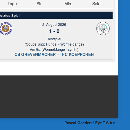
Tage
Std.
Min.
Sek.
etztes Spiel
2. August 2026
1
-
0
Testspiel
(Coupe Jupp Pundel - Wormeldange)
Am Ga (Wormeldange - synth.)
CS GREVENMACHER — FC KOEPPCHEN
Pascal Goedert / Eye-T S.à.r.l.