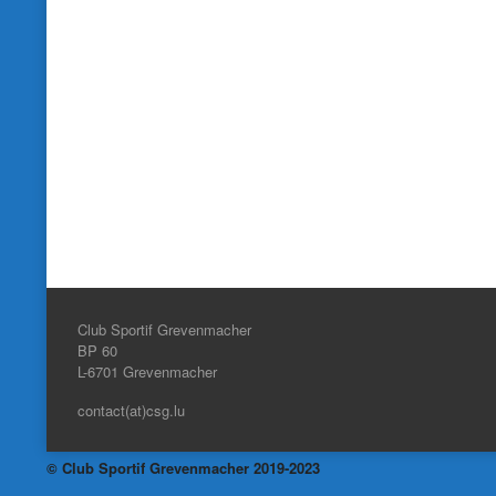
Club Sportif Grevenmacher
BP 60
L-6701
Grevenmacher
contact(at)csg.lu
© Club Sportif Grevenmacher 2019-2023