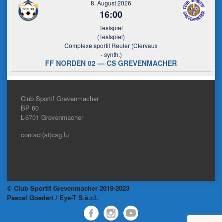
8. August 2026
16:00
Testspiel
(Testspiel)
Complexe sportif Reuler (Clervaux
- synth.)
FF NORDEN 02 — CS GREVENMACHER
Club Sportif Grevenmacher
BP 60
L-6701
Grevenmacher
contact(at)csg.lu
© Club Sportif Grevenmacher 2019-2023
Pascal Goedert / Eye-T S.à.r.l.