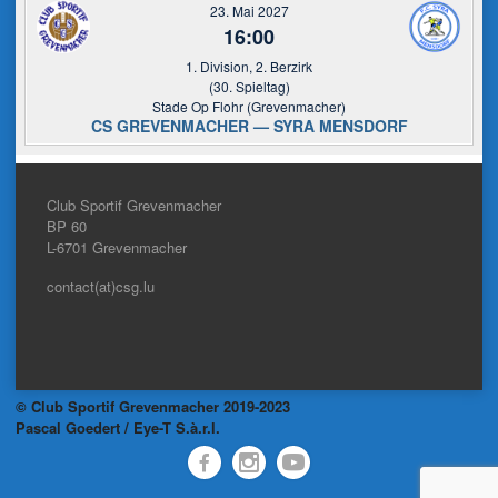
23. Mai 2027
16:00
1. Division, 2. Berzirk
(30. Spieltag)
Stade Op Flohr (Grevenmacher)
CS GREVENMACHER — SYRA MENSDORF
Club Sportif Grevenmacher
BP 60
L-6701
Grevenmacher
contact(at)csg.lu
© Club Sportif Grevenmacher 2019-2023
Pascal Goedert / Eye-T S.à.r.l.