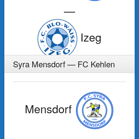
—
Izeg
Syra Mensdorf — FC Kehlen
Mensdorf
—