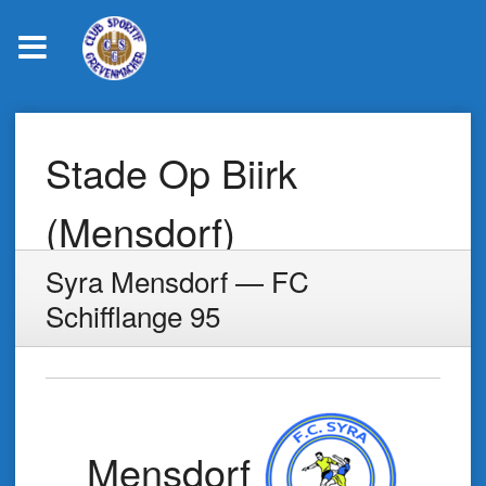
Skip
to
Stade Op Biirk
content
(Mensdorf)
Syra Mensdorf — FC
Schifflange 95
Mensdorf