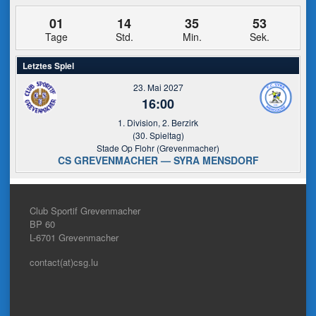
01
14
35
53
Tage
Std.
Min.
Sek.
Letztes Spiel
23. Mai 2027
16:00
1. Division, 2. Berzirk
(30. Spieltag)
Stade Op Flohr (Grevenmacher)
CS GREVENMACHER — SYRA MENSDORF
Club Sportif Grevenmacher
BP 60
L-6701
Grevenmacher
contact(at)csg.lu