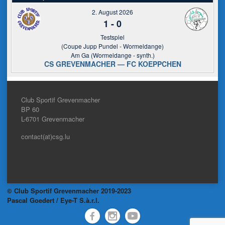
2. August 2026
1
-
0
Testspiel
(Coupe Jupp Pundel - Wormeldange)
Am Ga (Wormeldange - synth.)
CS GREVENMACHER — FC KOEPPCHEN
Club Sportif Grevenmacher
BP 60
L-6701
Grevenmacher
contact(at)csg.lu
© Club Sportif Grevenmacher 2019-2023
Pascal Goedert / Eye-T S.à.r.l.