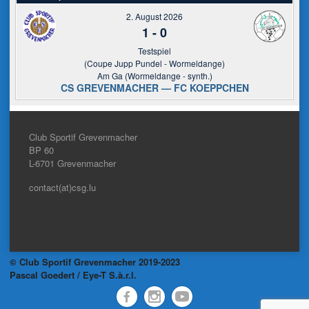
2. August 2026
1
-
0
Testspiel
(Coupe Jupp Pundel - Wormeldange)
Am Ga (Wormeldange - synth.)
CS GREVENMACHER — FC KOEPPCHEN
Club Sportif Grevenmacher
BP 60
L-6701
Grevenmacher
contact(at)csg.lu
© Club Sportif Grevenmacher 2019-2023
Pascal Goedert / Eye-T S.à.r.l.