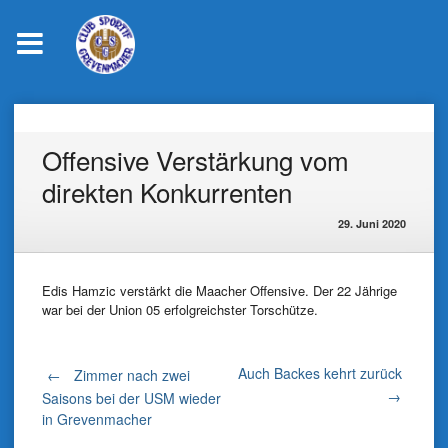
Skip
to
content
Offensive Verstärkung vom
direkten Konkurrenten
29. Juni 2020
Edis Hamzic verstärkt die Maacher Offensive. Der 22 Jährige
war bei der Union 05 erfolgreichster Torschütze.
Post
Auch Backes kehrt zurück
←
Zimmer nach zwei
→
Saisons bei der USM wieder
in Grevenmacher
navigation