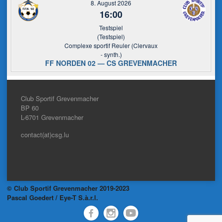
8. August 2026
16:00
Testspiel
(Testspiel)
Complexe sportif Reuler (Clervaux
- synth.)
FF NORDEN 02 — CS GREVENMACHER
Club Sportif Grevenmacher
BP 60
L-6701
Grevenmacher
contact(at)csg.lu
© Club Sportif Grevenmacher 2019-2023
Pascal Goedert / Eye-T S.à.r.l.