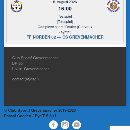
8. August 2026
16:00
Testspiel
(Testspiel)
Complexe sportif Reuler (Clervaux
- synth.)
FF NORDEN 02 — CS GREVENMACHER
Club Sportif Grevenmacher
BP 60
L-6701
Grevenmacher
contact(at)csg.lu
© Club Sportif Grevenmacher 2019-2023
Pascal Goedert / Eye-T S.à.r.l.